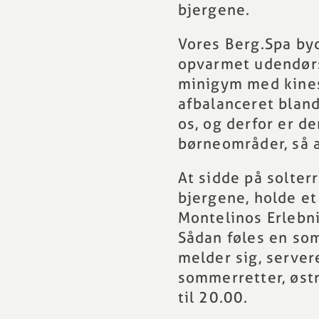
bjergene.
Vores
Berg.Spa
byd
opvarmet udendørs
minigym med kinesi
afbalanceret bland
os, og derfor er d
børneområder, så a
At sidde på
solter
bjergene, holde et
Montelinos Erlebni
Sådan føles en so
melder sig, server
sommerretter, østr
til 20.00.