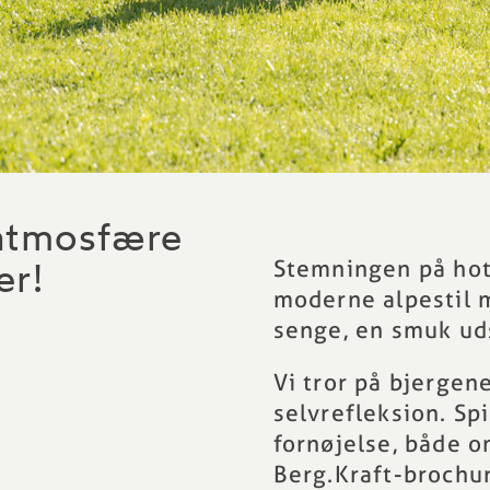
 atmosfære
Stemningen på hote
er!
moderne alpestil 
senge, en smuk ud
Vi tror på bjergen
selvrefleksion. S
fornøjelse, både 
Berg.Kraft-brochur