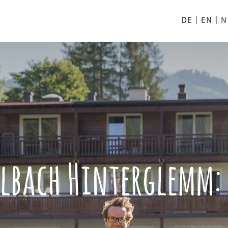
DE
EN
N
albach Hinterglemm: