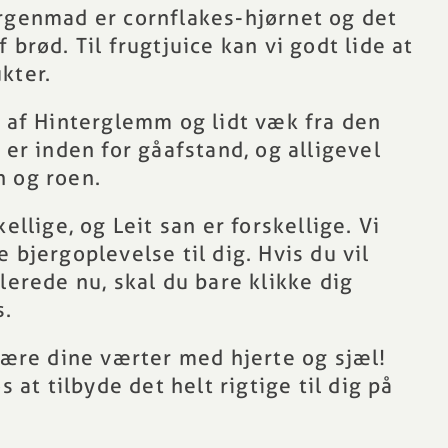
orgenmad er cornflakes-hjørnet og det
 brød. Til frugtjuice kan vi godt lide at
kter.
 af Hinterglemm
og lidt væk fra den
 er inden for gåafstand, og alligevel
n og roen.
kellige, og Leit san er forskellige. Vi
 bjergoplevelse til dig. Hvis du vil
lerede nu, skal du bare klikke dig
s
.
 være dine værter med hjerte og sjæl!
s at tilbyde det helt rigtige til dig på