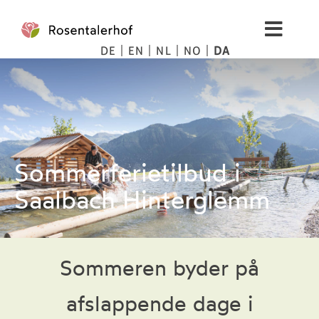
Skip
to
Toggl
content
DE
EN
NL
NO
DA
Navig
Living
Spa
Billeder
Sommerferietilbud i
Saalbach Hinterglemm
Bjerge
Tips
Sommeren byder på
afslappende dage i
Priser