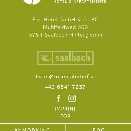
Enn Hotel GmbH & Co KG
Mühlfeldweg 369
5754 Saalbach Hinterglemm
hotel@rosentalerhof.at
+43 6541 7237
IMPRINT
TOP
ANMODNING
BOG
ANMODNING
BOG