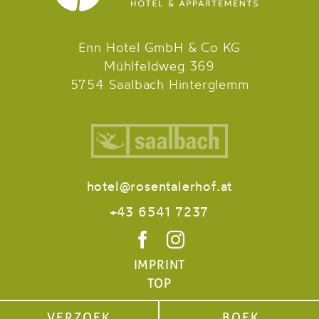
Enn Hotel GmbH & Co KG
Mühlfeldweg 369
5754 Saalbach Hinterglemm
hotel@rosentalerhof.at
+43 6541 7237
IMPRINT
TOP
VERZOEK
BOEK
VERZOEK
BOEK