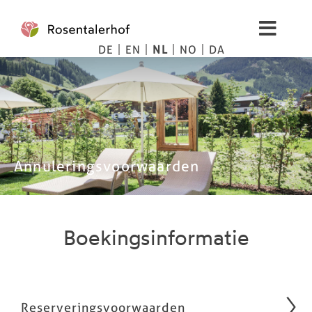
Skip
to
Toggl
content
DE
EN
NL
NO
DA
Navig
Leven
Spa
Afbeeldingen
Annuleringsvoorwaarden
Bergten
Boekingsinformatie
Tips
Prijzen
Reserveringsvoorwaarden