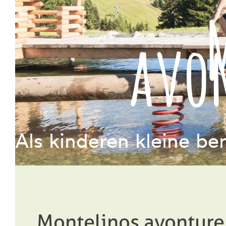
avo
Als kinderen kleine b
Montelinos avonture