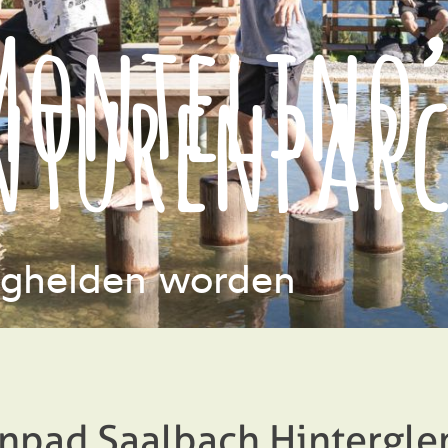
Montelino’
nturenparc
erghelden worden
npad Saalbach Hintergle