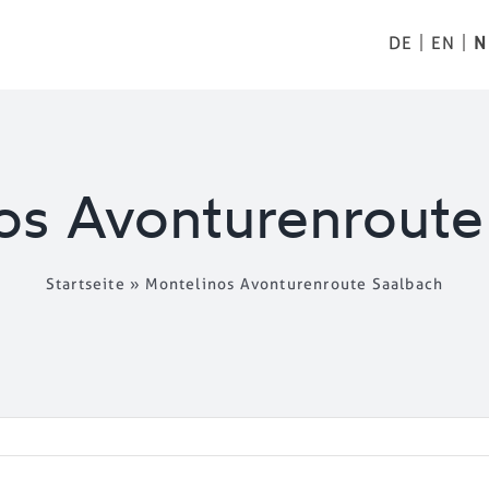
DE
EN
N
os Avonturenroute
Startseite
»
Montelinos Avonturenroute Saalbach