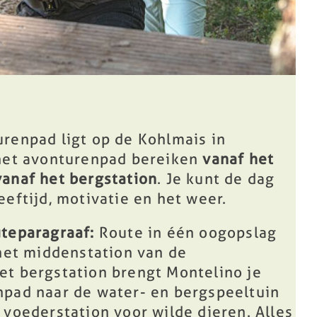
renpad ligt op de Kohlmais in
 het avonturenpad bereiken
vanaf het
vanaf het bergstation
. Je kunt de dag
eeftijd, motivatie en het weer.
uteparagraaf:
Route in één oogopslag
 het middenstation van de
et bergstation brengt Montelino je
npad naar de water- en bergspeeltuin
 voederstation voor wilde dieren. Alles