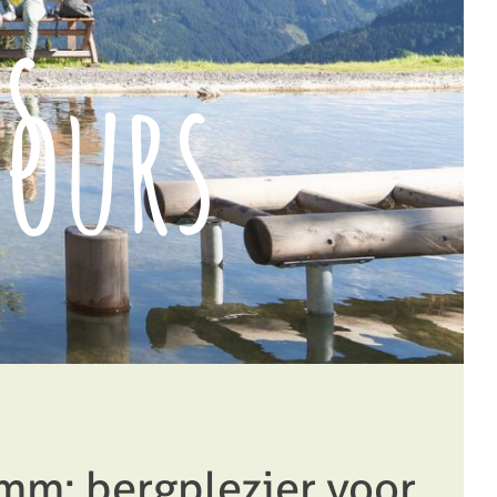
s
ours
mm: bergplezier voor