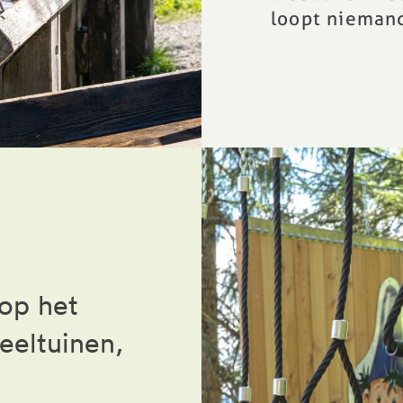
loopt nieman
 op het
eeltuinen,