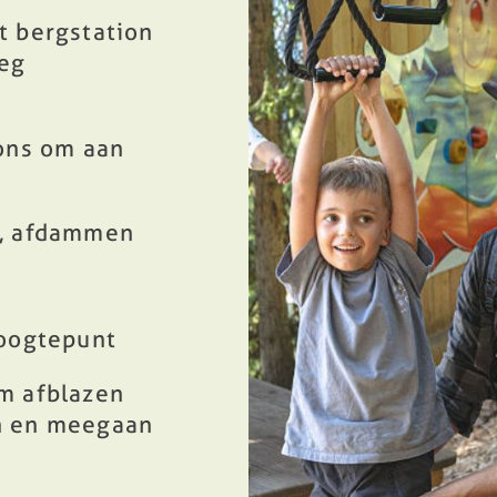
t bergstation
oeg
ions om aan
n, afdammen
hoogtepunt
m afblazen
n en meegaan