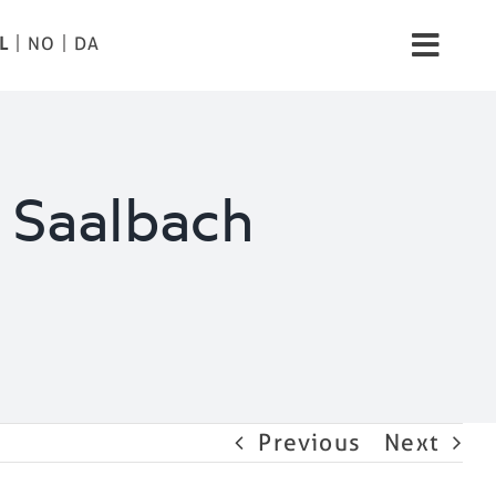
L
NO
DA
Toggl
Navig
Leven
Spa
 Saalbach
Afbeeldingen
Bergten
Tips
Previous
Next
Prijzen