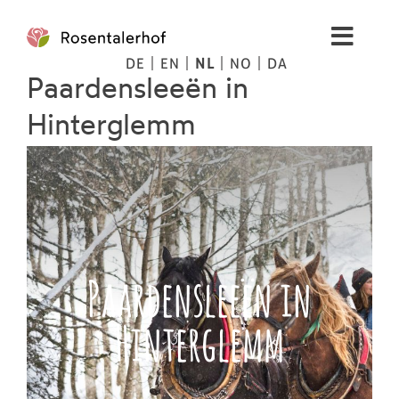
Skip
to
Toggl
content
DE
EN
NL
NO
DA
Navig
Paardensleeën in
Leven
Hinterglemm
Spa
Afbeeldingen
Bergten
Paardensleeën in
Hinterglemm
Tips
Prijzen