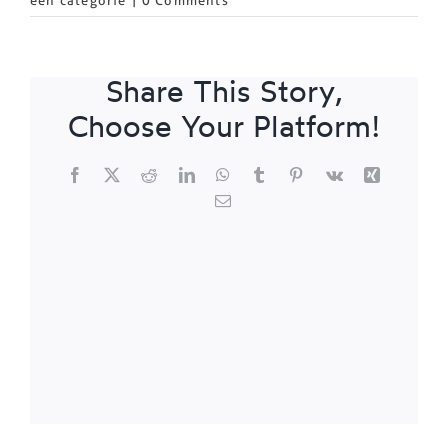
een categorie
|
0 Comments
Share This Story,
Choose Your Platform!
Facebook
X
Reddit
LinkedIn
WhatsApp
Tumblr
Pinterest
Vk
Xing
Email