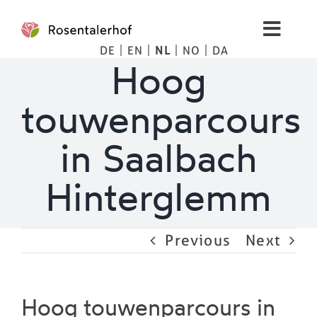
Skip
to
Toggl
content
DE
EN
NL
NO
DA
Navig
Leven
Hoog
touwenparcours
Spa
in Saalbach
Afbeeldingen
Hinterglemm
Bergten
Previous
Next
Tips
Prijzen
Hoog touwenparcours in