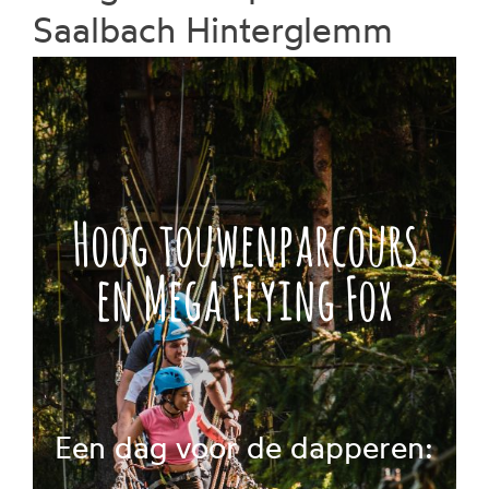
Saalbach Hinterglemm
Boek
Hoog touwenparcours
en Mega Flying Fox
Een dag voor de dapperen: