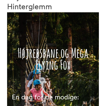
Hinterglemm
Bog
Højrebsbane og Mega
Flying Fox
En dag for de modige: