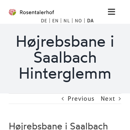
Skip
to
Toggl
content
DE
EN
NL
NO
DA
Navig
Living
Højrebsbane i
Spa
Saalbach
Billeder
Hinterglemm
Bjerge
Previous
Next
Tips
Priser
Højrebsbane i Saalbach