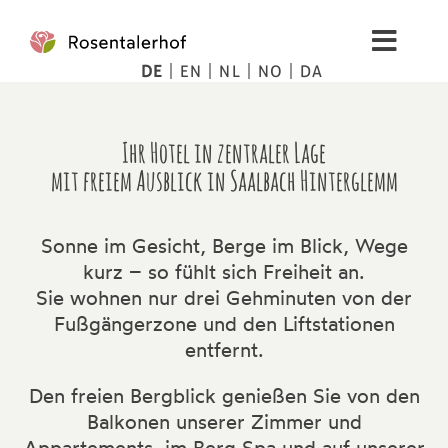
Zum
Inhalt
Toggl
springen
DE
EN
NL
NO
DA
Navig
Wohnen
Ihr Hotel in zentraler Lage
Spa
mit freiem Ausblick in Saalbach Hinterglemm
Bilder
Sonne im Gesicht, Berge im Blick, Wege
kurz – so fühlt sich Freiheit an.
Berge
Sie wohnen nur drei Gehminuten von der
Fußgängerzone und den Liftstationen
entfernt.
Tipps
Den freien Bergblick genießen Sie von den
Balkonen unserer Zimmer und
Preise