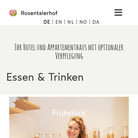
Zum
Inhalt
Toggl
springen
DE
EN
NL
NO
DA
Navig
Wohnen
Ihr Hotel und Appartementhaus mit optionaler
Spa
Verpflegung
Bilder
Essen & Trinken
Berge
Tipps
Frühstück
Preise