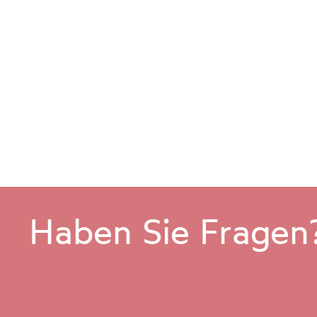
Soledampfbad, Biosauna,
Finnischer Sauna und 3
Panoramaruheräumen. Ab
540 € p.P. mit
Halbpension. Angebot
gültig: 22. März bis 28.
März 2026
Haben Sie Fragen