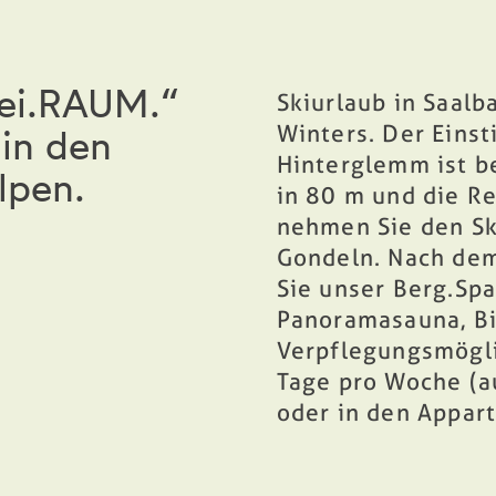
rei.RAUM.“
Skiurlaub
in Saalb
Winters. Der Einst
in den
Hinterglemm ist be
lpen.
in 80 m und die Re
nehmen Sie den Sk
Gondeln. Nach de
Sie unser
Berg.Sp
Panoramasauna, B
Verpflegungsmögl
Tage pro Woche (a
oder in den
Appar