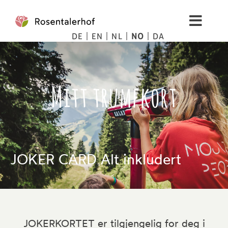
Skip
to
Toggl
content
DE
EN
NL
NO
DA
Navig
Living
Mitt trumfkort
spa
Bilder
Fjellet
JOKER CARD Alt inkludert
Tips
Priser
JOKERKORTET er tilgjengelig for deg i