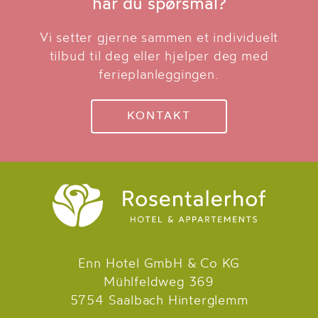
har du spørsmål?
Vi setter gjerne sammen et individuelt
tilbud til deg eller hjelper deg med
ferieplanleggingen.
KONTAKT
Enn Hotel GmbH & Co KG
Mühlfeldweg 369
5754 Saalbach Hinterglemm