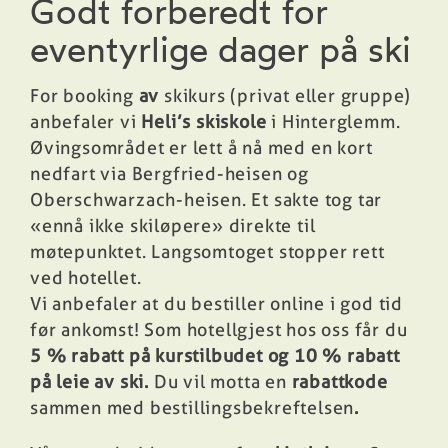
Godt forberedt for
eventyrlige dager på ski
For booking
av
skikurs (privat eller gruppe)
anbefaler vi
Heli’s skiskole
i Hinterglemm.
Øvingsområdet er lett å nå med en kort
nedfart via Bergfried-heisen og
Oberschwarzach-heisen. Et sakte tog tar
«ennå ikke skiløpere» direkte til
møtepunktet. Langsomtoget stopper rett
ved hotellet.
Vi anbefaler at du bestiller online i god tid
før ankomst! Som hotellgjest hos oss får du
5 % rabatt på kurstilbudet og 10 % rabatt
på leie av ski.
Du vil motta en
rabattkode
sammen med bestillingsbekreftelsen
.