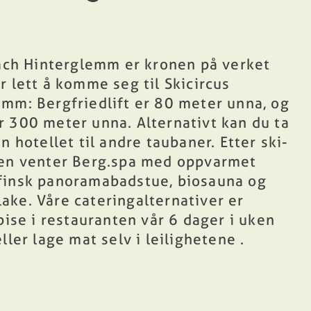
ach Hinterglemm er kronen på verket
r lett å komme seg til Skicircus
mm: Bergfriedlift er 80 meter unna, og
 300 meter unna. Alternativt kan du ta
n hotellet til andre taubaner. Etter
ski-
en
venter
Berg.spa
med oppvarmet
finsk panoramabadstue, biosauna og
lake. Våre
cateringalternativer
er
pise i restauranten vår 6 dager i uken
eller lage mat selv i
leilighetene
.