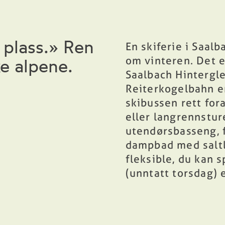
 plass.» Ren
En skiferie
i Saalb
om vinteren. Det e
ke alpene.
Saalbach Hintergle
Reiterkogelbahn er
skibussen rett fora
eller langrennstur
utendørsbasseng, 
dampbad med salt
fleksible, du kan s
(unntatt torsdag) 