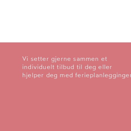
halvpensjon. Tilbudet
gjelder: 22. mars til 28.
mars 2026
Vi setter gjerne sammen et
individuelt tilbud til deg eller
hjelper deg med ferieplanlegginge