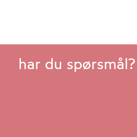
Tilbudet gjelder: 23.
mars til 2. april 2022
har du spørsmål?