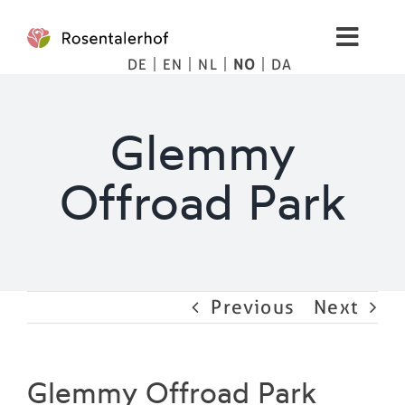
Skip
to
Toggl
content
DE
EN
NL
NO
DA
Navig
Living
Glemmy
spa
Offroad Park
Bilder
Fjellet
Previous
Next
Tips
Priser
Glemmy Offroad Park