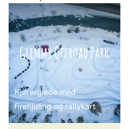
Bok
Glemmy Offroad Park
Kjørerglede med
firehjuling og rallykart