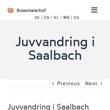
Skip
to
Toggl
content
DE
EN
NL
NO
DA
Navig
Living
Juvvandring i
spa
Saalbach
Bilder
Fjellet
Previous
Next
Tips
Priser
Juvvandring i Saalbach