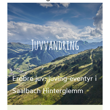
Bok
Juvvandring
Erobre juv: juving-eventyr i
Saalbach Hinterglemm