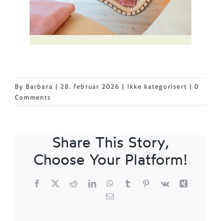
By
Barbara
|
28. februar 2026
|
Ikke kategorisert
|
0
Comments
Share This Story,
Choose Your Platform!
Facebook
X
Reddit
LinkedIn
WhatsApp
Tumblr
Pinterest
Vk
Xing
Email