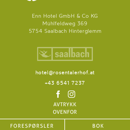
Enn Hotel GmbH & Co KG
Mühlfeldweg 369
5754 Saalbach Hinterglemm
hotel@rosentalerhof.at
+43 6541 7237
AVTRYKK
OVENFOR
FORESPØRSLER
BOK
FORESPØRSLER
BOK