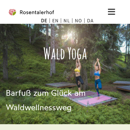
Zum
Inhalt
Toggl
springen
DE
EN
NL
NO
DA
Navig
Wohnen
Wald Yoga
Spa
Bilder
Berge
Barfuß zum Glück am
Tipps
Waldwellnessweg
Preise