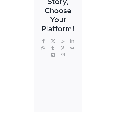
Story,
Choose
Your
Platform!
Facebook
X
Reddit
LinkedIn
WhatsApp
Tumblr
Pinterest
Vk
Xing
E-
Mail