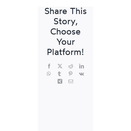
Share This
Story,
Choose
Your
Platform!
Facebook
X
Reddit
LinkedIn
WhatsApp
Tumblr
Pinterest
Vk
Xing
E-
Mail